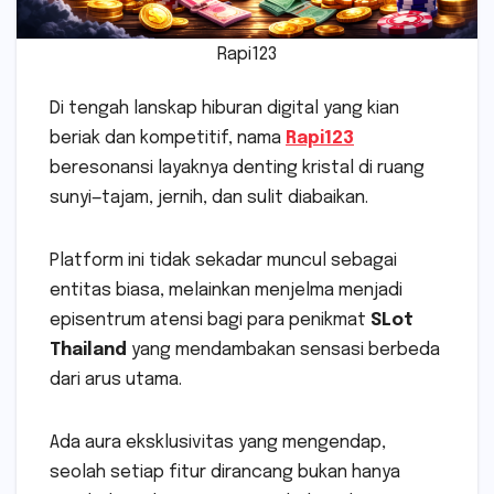
Rapi123
Di tengah lanskap hiburan digital yang kian
beriak dan kompetitif, nama
Rapi123
beresonansi layaknya denting kristal di ruang
sunyi—tajam, jernih, dan sulit diabaikan.
Platform ini tidak sekadar muncul sebagai
entitas biasa, melainkan menjelma menjadi
episentrum atensi bagi para penikmat
SLot
Thailand
yang mendambakan sensasi berbeda
dari arus utama.
Ada aura eksklusivitas yang mengendap,
seolah setiap fitur dirancang bukan hanya