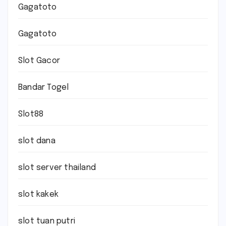
Gagatoto
Gagatoto
Slot Gacor
Bandar Togel
Slot88
slot dana
slot server thailand
slot kakek
slot tuan putri