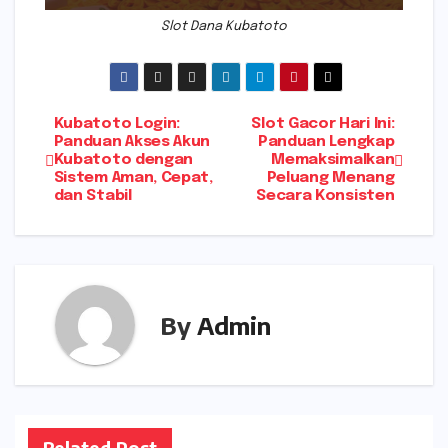
Slot Dana Kubatoto
Post
Kubatoto Login:
Slot Gacor Hari Ini:
Panduan Akses Akun
Panduan Lengkap
Kubatoto dengan
Memaksimalkan
navigation
Sistem Aman, Cepat,
Peluang Menang
dan Stabil
Secara Konsisten
By
Admin
Related Post