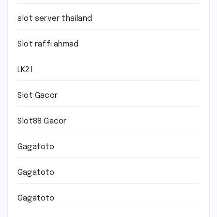
slot server thailand
Slot raffi ahmad
LK21
Slot Gacor
Slot88 Gacor
Gagatoto
Gagatoto
Gagatoto