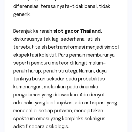
diferensiasi terasa nyata—tidak banal, tidak
generik.
Beranjak ke ranah
slot gacor Thailand
,
diskursusnya tak lagi sederhana. Istilah
tersebut telah bertransformasi menjadi simbol
ekspektasi kolektif. Para pemain memburunya
seperti pemburu meteor di langit malam—
penuh harap, penuh strategi. Namun, daya
tariknya bukan sekadar pada probabilitas
kemenangan, melainkan pada dinamika
pengalaman yang ditawarkan. Ada denyut
adrenalin yang berlonjakan, ada antisipasi yang
menebal di setiap putaran, menciptakan
spektrum emosi yang kompleks sekaligus
adiktif secara psikologis.