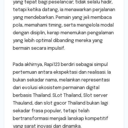
yang tepat bagi peselancar; tidak selalu hadir,
tetapi ketika datang, ia menawarkan perjalanan
yang mendebarkan. Pemain yang jeli membaca
pola, memahami timing, serta mengelola modal
dengan disiplin, kerap menemukan pengalaman
yang lebih optimal dibanding mereka yang
bermain secara impulsif.
Pada akhirnya, Rapi123 berdiri sebagai simpul
pertemuan antara ekspektasi dan realisasi. Ia
bukan sekadar nama, melainkan representasi
dari evolusi ekosistem permainan digital
berbasis Thailand. SLot Thailand, Slot server
Thauland, dan slot gacor Thailand bukan lagi
sekadar frasa populer, tetapi telah
bertransformasi menjadi lanskap kompetitif
yang sarat inovasi dan dinamika.