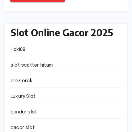
Slot Online Gacor 2025
Hoki88
slot scatter hitam
erek erek
Luxury Slot
bandar slot
gacor slot