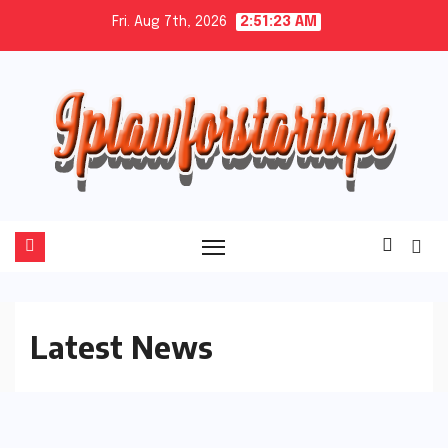
Skip
Fri. Aug 7th, 2026
2:51:23 AM
to
content
Latest News